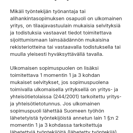
Mikäli työntekijän työnantaja tai
alihankintasopimuksen osapuoli on ulkomainen
yritys, on tilaajavastuulain mukaisia selvityksiä
ja todistuksia vastaavat tiedot toimitettava
sijoittumismaan lainsäädännön mukaisina
rekisteriotteina tai vastaavalla todistuksella tai
muulla yleisesti hyväksyttävällä tavalla.
Ulkomaisen sopimuspuolen on lisäksi
toimitettava 1 momentin 1 ja 3 kohdan
mukaiset selvitykset, jos sopimuspuolena
toimivalla ulkomaisella yrityksellä on yritys- ja
yhteisötietolaissa (244/2001) tarkoitettu yritys-
ja yhteisötietotunnus. Jos ulkomainen
sopimuspuoli lähettää Suomeen työhön
lähetetyistä työntekijöistä annetun lain 1 §:n 2
momentin 1 ja 3 kohdassa tarkoitettuja
lähetettyjä työntekijöitä (lähetetty työntekijä),