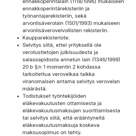
ennakkoperintälain (1118/1996) mukaiseen
ennakkoperintärekisteriin ja
työnantajarekisteriin, sekä
arvonlisäverolain (1501/1993) mukaiseen
arvonlisäverovelvollisten rekisteriin.
Kaupparekisteriote.
Selvitys siitä, ettei yrityksellä ole
verotustietojen julkisuudesta ja
salassapidosta annetun lain (1346/1999)
20 b §:n 1 momentin 2 kohdassa
tarkoitettua verovelkaa taikka
viranomaisen antama selvitys verovelan
määrästä.
Todistukset työntekijöiden
eläkevakuutusten ottamisesta ja
eläkevakuutusmaksujen suorittamisesta
tai selvitys siitä, että erääntyneitä
eläkevakuutusmaksuja koskeva
maksusopimus on tehty.