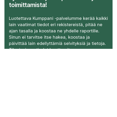
toimittamista!
Luotettava Kumppani -palvelumme kerää kaikki
lain vaatimat tiedot eri rekistereistä, pitää ne
ajan tasalla ja koostaa ne yhdelle raportille.
Sinun ei tarvitse itse hakea, koostaa ja
päivittää lain edellyttämiä selvityksiä ja tietoja.
Tilaajasi saa tiedot haettua itse suoraan
Raportti-palvelustamme.
Tutustu Luotettava Kumppani -palveluun
Lataa opas tilaajavastuulaista.
Kaikki tiedot kätevästi PDF-muodossa.
Lataa opas