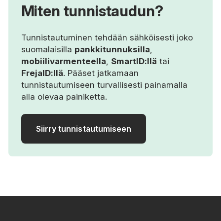
Miten tunnistaudun?
Tunnistautuminen tehdään sähköisesti joko
suomalaisilla
pankkitunnuksilla
,
mobiilivarmenteella
,
SmartID:llä
tai
FrejaID:llä
. Pääset jatkamaan
tunnistautumiseen turvallisesti painamalla
alla olevaa painiketta.
Siirry tunnistautumiseen