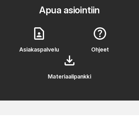
Apua asiointiin
contact_page
help
Asiakaspalvelu
Ohjeet
download
Materiaalipankki