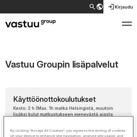
search
public
login
Kirjaudu
Vastuu Groupin lisäpalvelut
Käyttöönottokoulutukset
Kesto: 2 h (Max. 1h matka Helsingistä, muutoin
lisäksi kulut matkustukseen menevästä ajasta
sekä matkustamisesta.)
By clicking “Accept All Cookies”, you agree to the storing of cookies
500 €
+ alv
on your device to enhance site navigation, analyze site usage, and