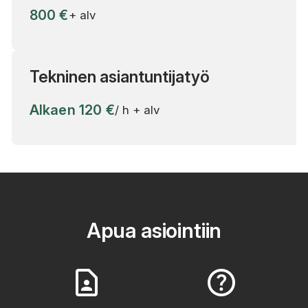
800 €
+ alv
Tekninen asiantuntijatyö
Alkaen 120 €
/ h + alv
Apua asiointiin
contact_page
help