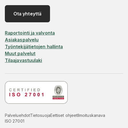
Ota yhteyttä
Raportointi ja valvonta
Asiakaspalvelu
Työntekijätietojen hallinta
Muut palvelut
Tilaajavastuulaki
Palveluehdot
Tietosuoja
Eettiset ohjeet
Ilmoituskanava
ISO 27001