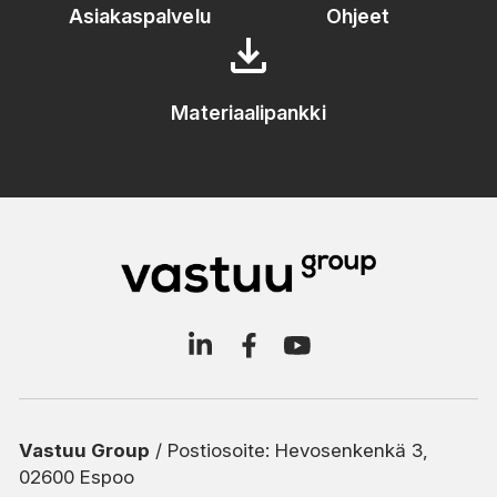
Asiakaspalvelu
Ohjeet
download
Materiaalipankki
Vastuu Group
/ Postiosoite: Hevosenkenkä 3,
02600 Espoo