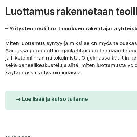
Luottamus rakennetaan teoil
– Yritysten rooli luottamuksen rakentajana yhtei
Miten luottamus syntyy ja miksi se on myös talouska
Aamussa pureuduttiin ajankohtaiseen teemaan talou
ja liiketoiminnan näkökulmista. Ohjelmassa kuultiin 
sekä paneelikeskusteluja siitä, miten luottamusta vo
käytännössä yritystoiminnassa.
Lue lisää ja katso tallenne