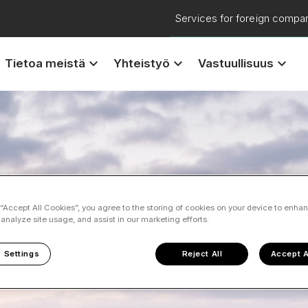
Services for foreign compa
keyboard_arrow_down
keyboard_arrow_down
keyboard_arrow_down
Tietoa meistä
Yhteistyö
Vastuullisuus
 “Accept All Cookies”, you agree to the storing of cookies on your device to enhan
 analyze site usage, and assist in our marketing efforts.
 Settings
Reject All
Accept A