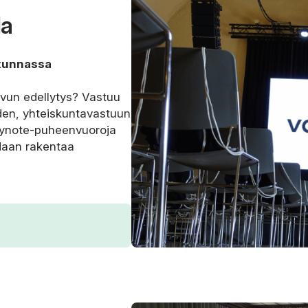
la
skunnassa
svun edellytys? Vastuu
den, yhteiskuntavastuun
keynote-puheenvuoroja
idaan rakentaa