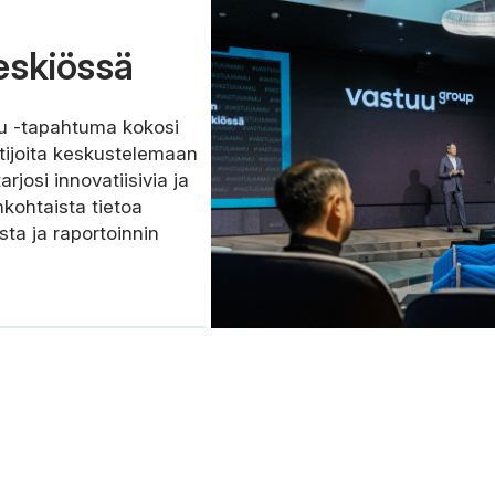
keskiössä
u -tapahtuma kokosi
ntijoita keskustelemaan
rjosi innovatiisivia ja
kohtaista tietoa
sta ja raportoinnin