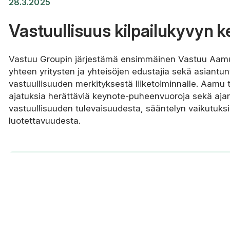
28.3.2025
Vastuullisuus kilpailukyvyn 
Vastuu Groupin järjestämä ensimmäinen Vastuu Aam
yhteen yritysten ja yhteisöjen edustajia sekä asiantu
vastuullisuuden merkityksestä liiketoiminnalle. Aamu ta
ajatuksia herättäviä keynote-puheenvuoroja sekä ajan
vastuullisuuden tulevaisuudesta, sääntelyn vaikutuksi
luotettavuudesta.
Lue lisää ja katso tallenne