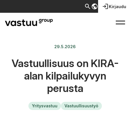
search
public
login
Kirjaudu
29.5.2026
Vastuullisuus on KIRA-
alan kilpailukyvyn
perusta
Yritysvastuu
Vastuullisuustyö