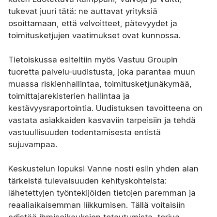
tukevat juuri tätä: ne auttavat yrityksiä
osoittamaan, että velvoitteet, pätevyydet ja
toimitusketjujen vaatimukset ovat kunnossa.
Tietoiskussa esiteltiin myös Vastuu Groupin
tuoretta palvelu-uudistusta, joka parantaa muun
muassa riskienhallintaa, toimitusketjunäkymää,
toimittajarekisterien hallintaa ja
kestävyysraportointia. Uudistuksen tavoitteena on
vastata asiakkaiden kasvaviin tarpeisiin ja tehdä
vastuullisuuden todentamisesta entistä
sujuvampaa.
Keskustelun lopuksi Vanne nosti esiin yhden alan
tärkeistä tulevaisuuden kehityskohteista:
lähetettyjen työntekijöiden tietojen paremman ja
reaaliaikaisemman liikkumisen. Tällä voitaisiin
edistää ihmisoikeuksien toteutumista, torjua