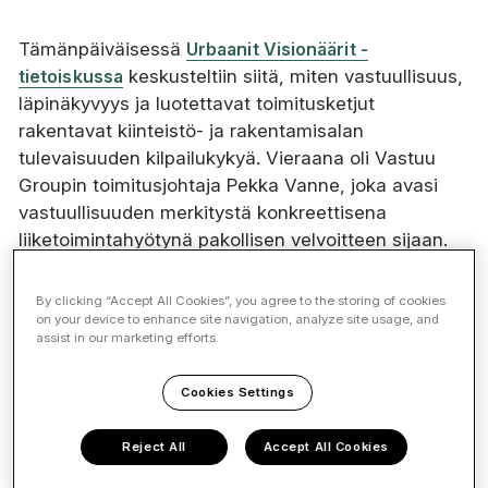
Tämänpäiväisessä
Urbaanit Visionäärit -
tietoiskussa
keskusteltiin siitä, miten vastuullisuus,
läpinäkyvyys ja luotettavat toimitusketjut
rakentavat kiinteistö- ja rakentamisalan
tulevaisuuden kilpailukykyä. Vieraana oli Vastuu
Groupin toimitusjohtaja Pekka Vanne, joka avasi
vastuullisuuden merkitystä konkreettisena
liiketoimintahyötynä pakollisen velvoitteen sijaan.
Vanne kiteytti Vastuu Groupin tehtävän selkeästi:
By clicking “Accept All Cookies”, you agree to the storing of cookies
vastuullisesta toiminnasta on tehtävä niin helppoa,
on your device to enhance site navigation, analyze site usage, and
assist in our marketing efforts.
että se tapahtuu. Käytännössä tämä tarkoittaa
digitaalisten palveluiden kehittämistä, joiden avulla
Cookies Settings
yritykset voivat osoittaa luotettavuutensa, hallita
riskejä ja vähentää hallinnollista työtä.
Reject All
Accept All Cookies
Rakennusalalla tämä on erityisen tärkeää, sillä
pitkät alihankintaketjut tekevät vastuullisuuden