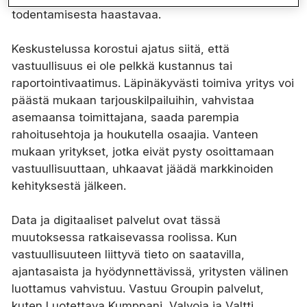
todentamisesta haastavaa.
Keskustelussa korostui ajatus siitä, että
vastuullisuus ei ole pelkkä kustannus tai
raportointivaatimus. Läpinäkyvästi toimiva yritys voi
päästä mukaan tarjouskilpailuihin, vahvistaa
asemaansa toimittajana, saada parempia
rahoitusehtoja ja houkutella osaajia. Vanteen
mukaan yritykset, jotka eivät pysty osoittamaan
vastuullisuuttaan, uhkaavat jäädä markkinoiden
kehityksestä jälkeen.
Data ja digitaaliset palvelut ovat tässä
muutoksessa ratkaisevassa roolissa. Kun
vastuullisuuteen liittyvä tieto on saatavilla,
ajantasaista ja hyödynnettävissä, yritysten välinen
luottamus vahvistuu. Vastuu Groupin palvelut,
kuten Luotettava Kumppani, Valvoja ja Valtti,