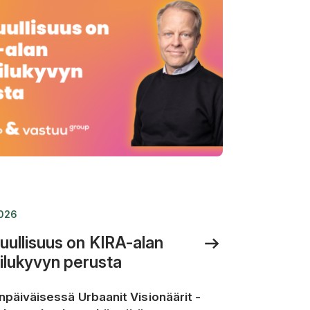
2026
uullisuus on KIRA-alan
ailukyvyn perusta
päiväisessä Urbaanit Visionäärit -