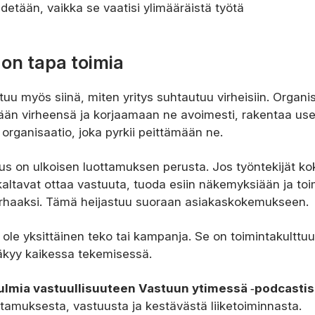
detään, vaikka se vaatisi ylimääräistä työtä
on tapa toimia
u myös siinä, miten yritys suhtautuu virheisiin. Organis
än virheensä ja korjaamaan ne avoimesti, rakentaa u
 organisaatio, joka pyrkii peittämään ne.
us on ulkoisen luottamuksen perusta. Jos työntekijät kok
kaltavat ottaa vastuuta, tuoda esiin näkemyksiään ja toi
arhaaksi. Tämä heijastuu suoraan asiakaskokemukseen.
 ole yksittäinen teko tai kampanja. Se on toimintakulttuu
äkyy kaikessa tekemisessä.
ulmia vastuullisuuteen Vastuun ytimessä ‑podcasti
ttamuksesta, vastuusta ja kestävästä liiketoiminnasta.