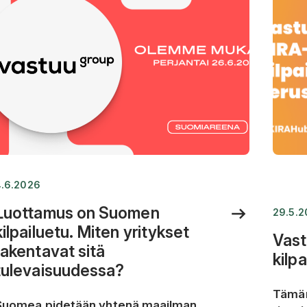
4.6.2026
Luottamus on Suomen
29.5.
kilpailuetu. Miten yritykset
Vast
rakentavat sitä
kilp
tulevaisuudessa?
Tämän
Suomea pidetään yhtenä maailman