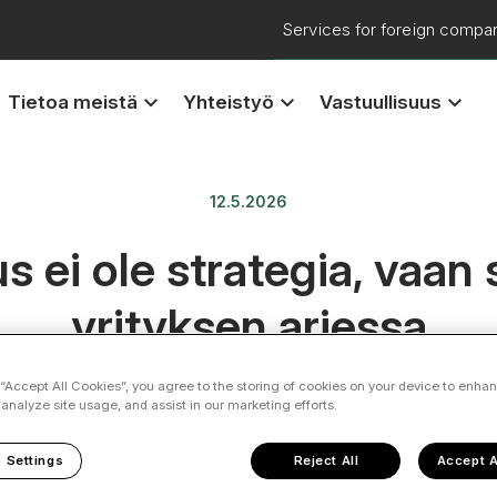
Services for foreign compa
keyboard_arrow_down
keyboard_arrow_down
keyboard_arrow_down
Tietoa meistä
Yhteistyö
Vastuullisuus
12.5.2026
 ei ole strategia, vaan
yrityksen arjessa
 “Accept All Cookies”, you agree to the storing of cookies on your device to enhan
Yritysvastuu
 analyze site usage, and assist in our marketing efforts.
 Settings
Reject All
Accept A