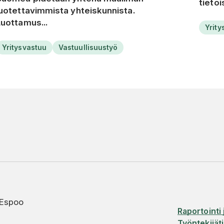
tietoi
luotettavimmista yhteiskunnista.
Luottamus...
Yrity
Yritysvastuu
Vastuullisuustyö
 Espoo
Raportointi 
Työntekijäti