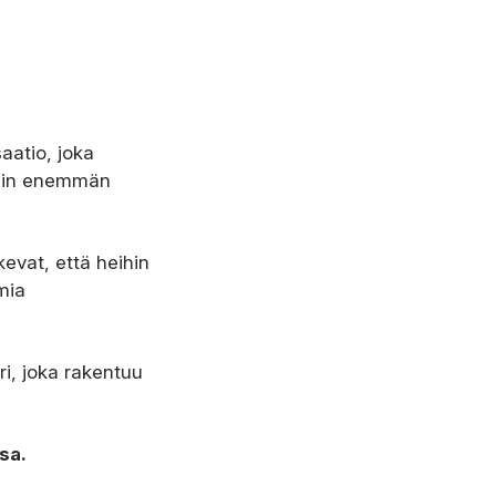
aatio, joka
sein enemmän
evat, että heihin
mia
ri, joka rakentuu
ssa.