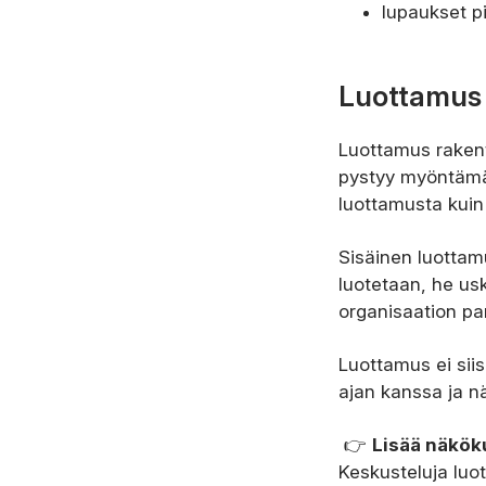
lupaukset pi
Luottamus 
Luottamus rakentu
pystyy myöntämä
luottamusta kuin
Sisäinen luottam
luotetaan, he us
organisaation p
Luottamus ei siis
ajan kanssa ja n
👉
Lisää näkök
Keskusteluja luo