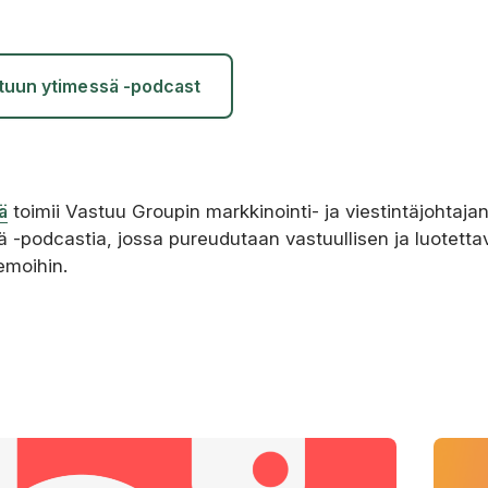
tuun ytimessä -podcast
ä
toimii Vastuu Groupin markkinointi- ja viestintäjohtaja
 -podcastia, jossa pureudutaan vastuullisen ja luotetta
emoihin.