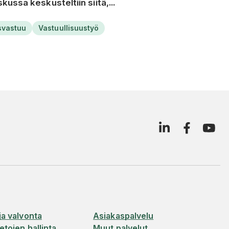
skussa keskusteltiin siitä,...
svastuu
Vastuullisuustyö
ja valvonta
Asiakaspalvelu
etojen hallinta
Muut palvelut