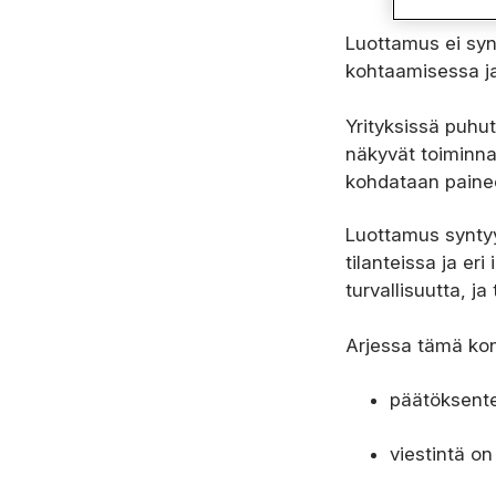
Luottamus ei syn
kohtaamisessa j
Yrityksissä puhut
näkyvät toiminna
kohdataan paineen
Luottamus syntyy 
tilanteissa ja e
turvallisuutta, j
Arjessa tämä kon
päätöksente
viestintä on