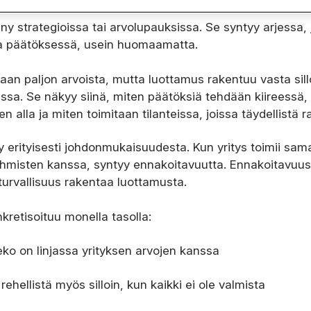
ny strategioissa tai arvolupauksissa. Se syntyy arjessa,
a päätöksessä, usein huomaamatta.
aan paljon arvoista, mutta luottamus rakentuu vasta sill
ssa. Se näkyy siinä, miten päätöksiä tehdään kiireessä,
 alla ja miten toimitaan tilanteissa, joissa täydellistä ra
erityisesti johdonmukaisuudesta. Kun yritys toimii samal
ri ihmisten kanssa, syntyy ennakoitavuutta. Ennakoitavuu
a turvallisuus rakentaa luottamusta.
kretisoituu monella tasolla:
ko on linjassa yrityksen arvojen kanssa
 rehellistä myös silloin, kun kaikki ei ole valmista