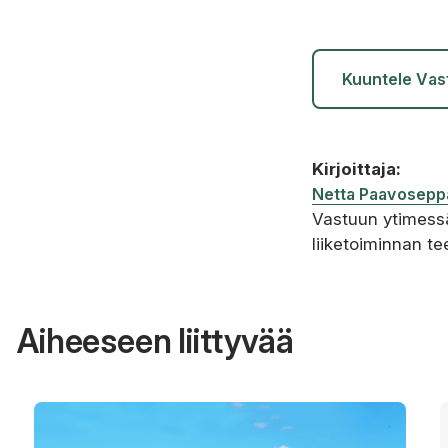
Kuuntele Vas
Kirjoittaja:
Netta Paavosepp
Vastuun ytimessä
liiketoiminnan te
Aiheeseen liittyvää