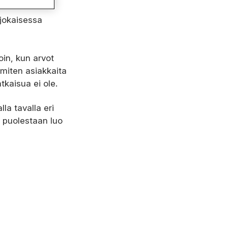
 jokaisessa
oin, kun arvot
 miten asiakkaita
tkaisua ei ole.
la tavalla eri
s puolestaan luo