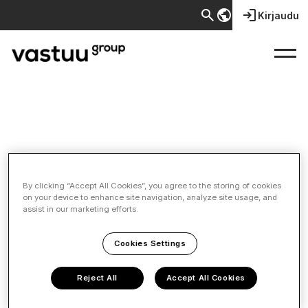
search
public
login
Kirjaudu
Tapahtumat
By clicking “Accept All Cookies”, you agree to the storing of cookies
on your device to enhance site navigation, analyze site usage, and
assist in our marketing efforts.
Cookies Settings
Reject All
Accept All Cookies