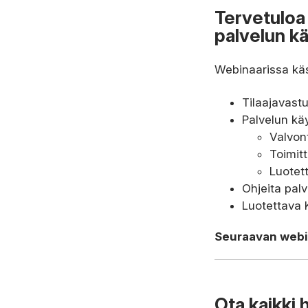
Tervetuloa 
palvelun kä
Webinaarissa käs
Tilaajavast
Palvelun kä
Valvon
Toimitt
Luotet
Ohjeita pal
Luotettava 
Seuraavan webin
Ota kaikki 