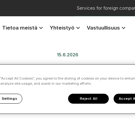
Services for foreign compa
keyboard_arrow_down
keyboard_arrow_down
keyboard_arrow_down
Tietoa meistä
Yhteistyö
Vastuullisuus
15.6.2026
Valvoja-palvelun koulutu
 “Accept All Cookies”, you agree to the storing of cookies on your device to enhan
 analyze site usage, and assist in our marketing efforts.
Valvoja
 Settings
Reject All
Accept A