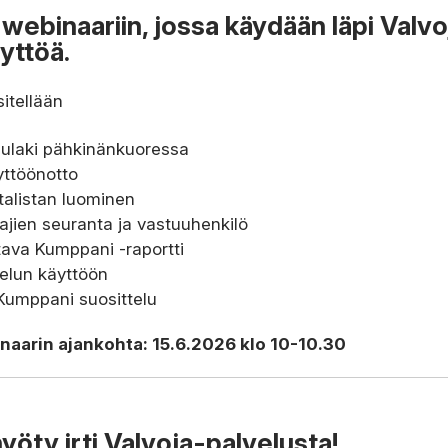
webinaariin, jossa käydään läpi Valvo
yttöä.
itellään
uulaki pähkinänkuoressa
yttöönotto
talistan luominen
ajien seuranta ja vastuuhenkilö
tava Kumppani -raportti
velun käyttöön
Kumppani suosittelu
aarin ajankohta: 15.6.2026 klo 10-10.30
hyöty irti Valvoja-palvelusta!