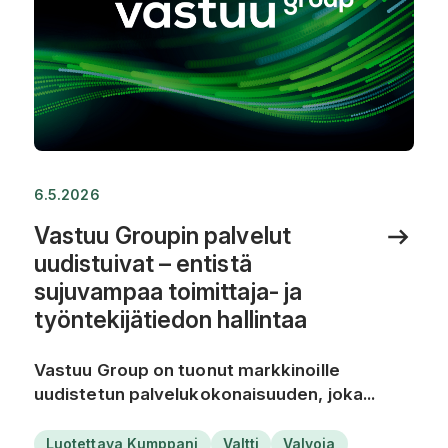
6.5.2026
Vastuu Groupin palvelut
uudistuivat – entistä
sujuvampaa toimittaja- ja
työntekijätiedon hallintaa
Vastuu Group on tuonut markkinoille
uudistetun palvelukokonaisuuden, joka...
Luotettava Kumppani
Valtti
Valvoja