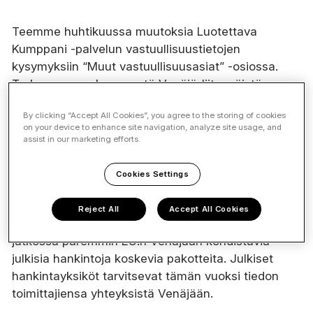
Teemme huhtikuussa muutoksia Luotettava
Kumppani -palvelun vastuullisuustietojen
kysymyksiin “Muut vastuullisuusasiat” -osiossa.
Tarkennamme kysymystä Venäjä-liitynnöistä
julkisia hankintoja varten.
Kysymys Venäjä-
By clicking “Accept All Cookies”, you agree to the storing of cookies
liitynnöistä muutetaan muotoon: “Onko yritykselläsi
on your device to enhance site navigation, analyze site usage, and
asiakkaina julkisia hankintayksiköitä?” (kyllä/ei), ja
assist in our marketing efforts.
vastauksen ollessa “kyllä”, osiossa avautuu
lisäkysymys yrityksen tai siinä määräysvaltaa
Cookies Settings
käyttävien tahojen liitynnöistä Venäjään.
Reject All
Accept All Cookies
Muutos palveluun tehdään siksi, että osio vastaa
jatkossa paremmin EU:n Venäjään kohdistuvia
julkisia hankintoja koskevia pakotteita. Julkiset
hankintayksiköt tarvitsevat tämän vuoksi tiedon
toimittajiensa yhteyksistä Venäjään.