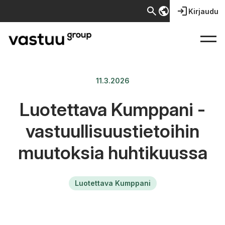
search
public
login
Kirjaudu
11.3.2026
Luotettava Kumppani -
vastuullisuustietoihin
muutoksia huhtikuussa
Luotettava Kumppani