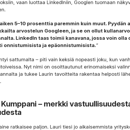
noksiin, vaan luottaa LinkedIniin, Googlen tuomaan näkyv
en.
aiken 5–10 prosenttia paremmin kuin muut. Pyydän 
kailta arvostelun Googleen, ja se on ollut kullanarvo
lta. LinkedIn taas toimii kanavana, jossa voin olla 
i onnistumisista ja epäonnistumisista.
”
ntyi sattumalta – piti vain keksiä nopeasti joku, kun vanh
toiveissa. Nyt nimi on osoittautunut erinomaiseksi valin
nnalta ja tukee Laurin tavoitteita rakentaa helposti läh
.
 Kumppani – merkki vastuullisuudesta
udesta
ine ratkaisee paljon. Lauri tiesi jo aikaisemmista yrity