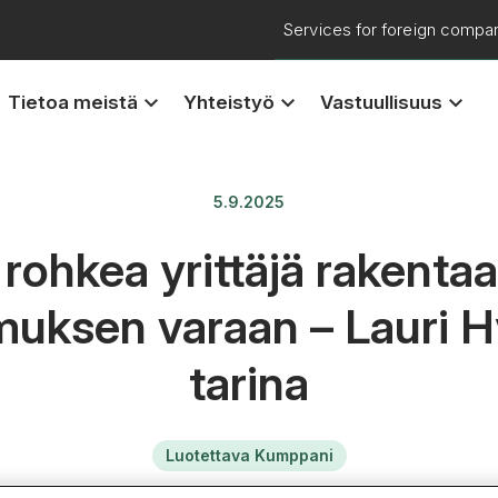
Services for foreign compa
keyboard_arrow_down
keyboard_arrow_down
keyboard_arrow_down
Tietoa meistä
Yhteistyö
Vastuullisuus
5.9.2025
 rohkea yrittäjä rakenta
muksen varaan – Lauri H
tarina
Luotettava Kumppani