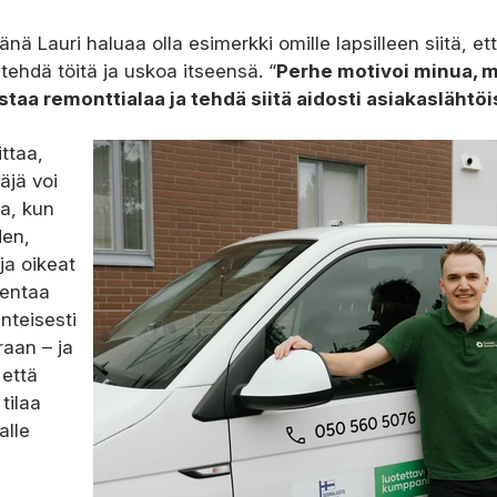
nä Lauri haluaa olla esimerkki omille lapsilleen siitä, e
tehdä töitä ja uskoa itseensä. “
Perhe motivoi minua, 
staa remonttialaa ja tehdä siitä aidosti asiakasläht
ittaa,
täjä voi
ta, kun
den,
ja oikeat
kentaa
änteisesti
aan – ja
 että
tilaa
alle