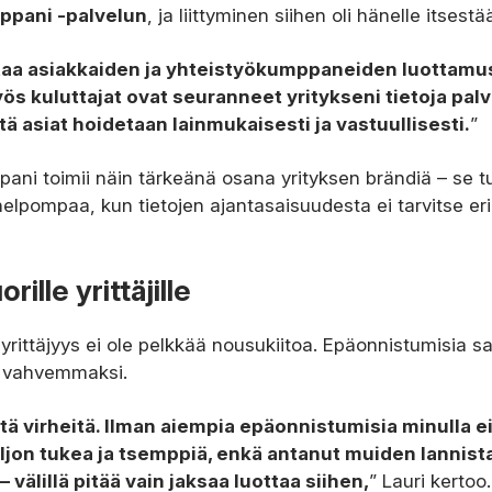
ppani -palvelun
, ja liittyminen siihen oli hänelle itsest
taa asiakkaiden ja yhteistyökumppaneiden luottamu
s kuluttajat ovat seuranneet yritykseni tietoja palve
ttä asiat hoidetaan lainmukaisesti ja vastuullisesti.
”
ani toimii näin tärkeänä osana yrityksen brändiä – se t
helpompaa, kun tietojen ajantasaisuudesta ei tarvitse er
ille yrittäjille
ä yrittäjyys ei ole pelkkää nousukiitoa. Epäonnistumisia s
a vahvemmaksi.
tä virheitä. Ilman aiempia epäonnistumisia minulla ei
aljon tukea ja tsemppiä, enkä antanut muiden lannista
– välillä pitää vain jaksaa luottaa siihen,
” Lauri kertoo.