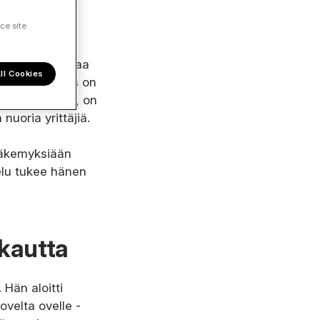
ce site
ä kaikkea edustaa
ll Cookies
pu Oy
:tä. Yritys on
itoista vuotta, on
nuoria yrittäjiä.
näkemyksiään
velu tukee hänen
 kautta
 Hän aloitti
ovelta ovelle -