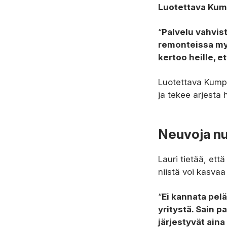
Luotettava Kum
“
Palvelu vahvis
remonteissa myö
kertoo heille, e
Luotettava Kumpp
ja tekee arjesta 
Neuvoja nuor
Lauri tietää, ett
niistä voi kasva
“
Ei kannata pelä
yritystä. Sain p
järjestyvät aina 