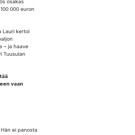
yös osakas
 100 000 euron
a Lauri kertoi
paljon
a – ja haave
yi Tuusulan
ttää
seen vaan
. Hän ei panosta