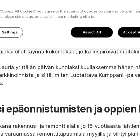
 “Accept All Cookies”, you agree to the storing of cookies on your device to enhan
 analyze site usage, and assist in our marketing efforts.
 rohkeutta, sitkeyttä ja halua oppia matkan varrella. Tät
 Settings
Reject All
Accept A
 Hyttinen Tuusulasta, joka pyörittää
Tuusulan Remonttia
remontteihin ja vaikka se on ollut toiminnassa vasta puol
äjäksi ollut täynnä kokemuksia, jotka inspiroivat muitakin 
Lauria yrittäjän päivän kunniaksi kuullaksemme hänen 
arkkinoinnista ja siitä, miten Luotettava Kumppani -pal
a.
si epäonnistumisten ja oppien
kana rakennus- ja remonttialalla jo 16-vuotiaasta lähtien.
 varaamassa remonttitapaamisia myyjille ja siirtyi pian 