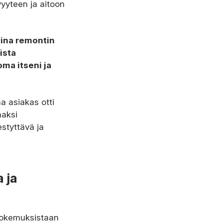
yyteen ja aitoon
aina remontin
ista
oma itseni ja
a asiakas otti
naksi
estyttävä ja
 ja
skokemuksistaan