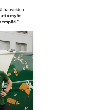
ttä haaveiden
mutta myös
öisempää.
”