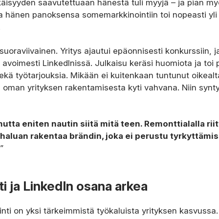
ikäisyyden saavutettuaan hänestä tuli myyjä – ja pian m
sa hänen panoksensa somemarkkinointiin toi nopeasti yli
.
 suoraviivainen. Yritys ajautui epäonnisesti konkurssiin, j
voimesti LinkedInissä. Julkaisu keräsi huomiota ja toi 
ekä työtarjouksia. Mikään ei kuitenkaan tuntunut oikealt
oman yrityksen rakentamisesta kyti vahvana. Niin synt
utta eniten nautin siitä mitä teen. Remonttialalla rii
a haluan rakentaa brändin, joka ei perustu tyrkyttämi
”
i ja LinkedIn osana arkea
inti on yksi tärkeimmistä työkaluista yrityksen kasvussa