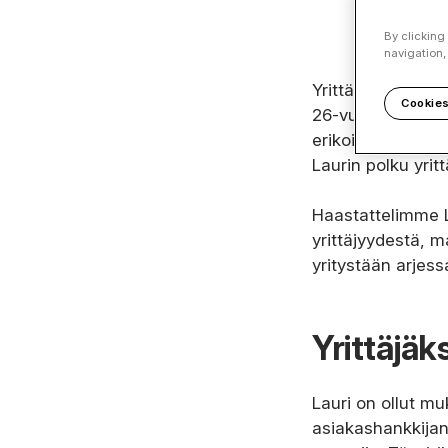
By clicking
navigation,
Yrittäjyys vaatii
Cookies
26-vuotias Lauri
erikoistunut sisä
Laurin polku yritt
Haastattelimme 
yrittäjyydestä, m
yritystään arjess
Yrittäjäk
Lauri on ollut mu
asiakashankkijana