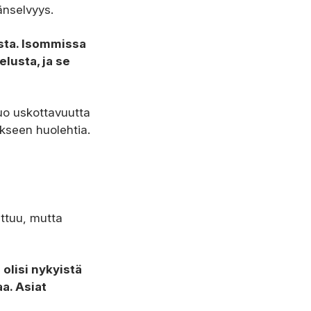
äänselvyys.
sta. Isommissa
lusta, ja se
uo uskottavuutta
ikseen huolehtia.
attuu, mutta
 olisi nykyistä
a. Asiat