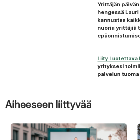
Yrittäjän päivän
hengessä Lauri
kannustaa kaikk
nuoria yrittäjiä
epäonnistumiset
Liity Luotettav
yrityksesi toimi
palvelun tuoma 
Aiheeseen liittyvää