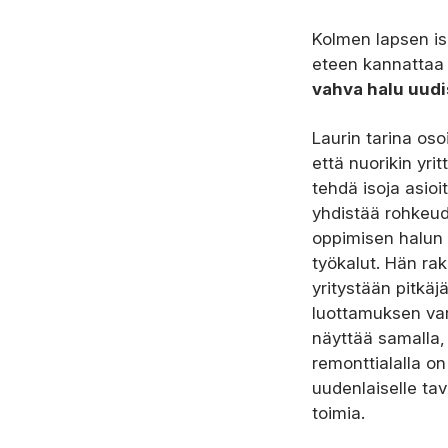
Kolmen lapsen isä
eteen kannattaa 
vahva halu uudi
Laurin tarina oso
että nuorikin yrit
tehdä isoja asioi
yhdistää rohkeu
oppimisen halun 
työkalut. Hän ra
yritystään pitkäj
luottamuksen var
näyttää samalla,
remonttialalla on 
uudenlaiselle tav
toimia.