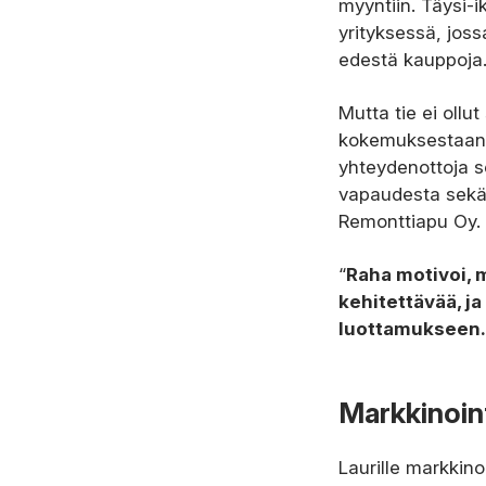
myyntiin. Täysi-
yrityksessä, jos
edestä kauppoja
Mutta tie ei ollut
kokemuksestaan a
yhteydenottoja s
vapaudesta sekä 
Remonttiapu Oy.
“
Raha motivoi, m
kehitettävää, j
luottamukseen.
Markkinoint
Laurille markkino