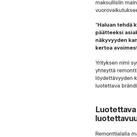
maksullisiin mai
vuorovaikutukse
“
Haluan tehdä k
päätteeksi asiak
näkyvyyden kanna
kertoa avoimest
Yrityksen nimi sy
yhteyttä remontti
löydettävyyden ka
luotettava brändi
Luotettava
luotettavu
Remonttialalla ma