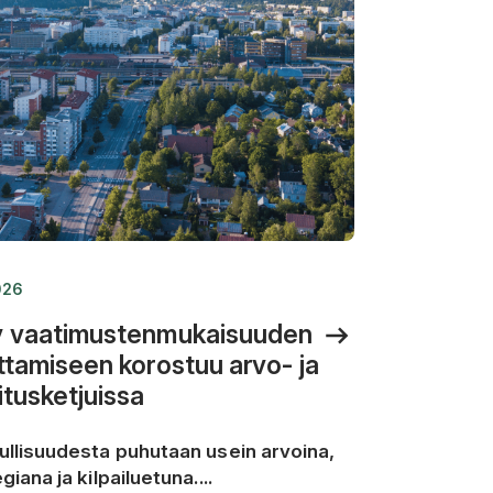
026
 vaatimustenmukaisuuden
ttamiseen korostuu arvo- ja
itusketjuissa
ullisuudesta puhutaan usein arvoina,
giana ja kilpailuetuna....