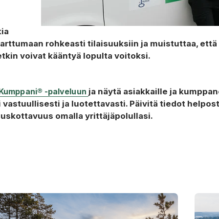
ia
 tarttumaan rohkeasti tilaisuuksiin ja muistuttaa, että
kin voivat kääntyä lopulta voitoksi.
a Kumppani® -palveluun
ja näytä asiakkaille ja kumppane
i vastuullisesti ja luotettavasti. Päivitä tiedot helpo
uskottavuus omalla yrittäjäpolullasi.