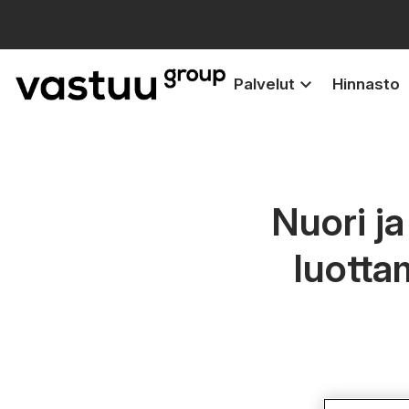
keyboard_arrow_down
Palvelut
Hinnasto
Nuori ja
luotta