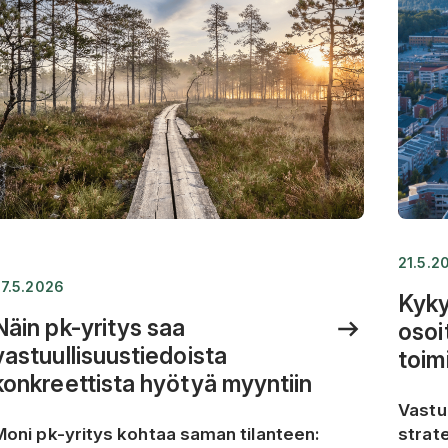
21.5.2
27.5.2026
Kyky
Näin pk-yritys saa
osoi
vastuullisuustiedoista
toim
konkreettista hyötyä myyntiin
Vastu
Moni pk-yritys kohtaa saman tilanteen:
strate