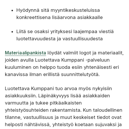
Hyödynn
ä sitä myyntikeskusteluissa
konkreettisena lisäarvona asiakkaalle
Liitä se osaksi yrityksesi laajempaa viestiä
luotettavuudesta ja vastuullisuudesta
Materiaalipankista
löydät valmiit logot ja materiaalit,
joiden avulla Luotettava Kumppani -palveluun
kuuluminen on helppo tuoda esiin yhtenäisesti eri
kanavissa ilman erillistä suunnittelutyötä.
Luotettava Kumppani tuo arvoa myös nykyisiin
asiakkuuksiin. Läpinäkyvyys lisää asiakkaiden
varmuutta ja tukee pitkäaikaisten
yhteistyösuhteiden rakentamista. Kun taloudellinen
tilanne, vastuullisuus ja muut keskeiset tiedot ovat
helposti nähtävissä, yhteistyö koetaan sujuvaksi ja