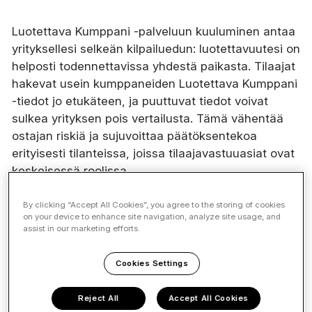
Luotettava Kumppani -palveluun kuuluminen antaa
yrityksellesi selkeän kilpailuedun: luotettavuutesi on
helposti todennettavissa yhdestä paikasta. Tilaajat
hakevat usein kumppaneiden Luotettava Kumppani
-tiedot jo etukäteen, ja puuttuvat tiedot voivat
sulkea yrityksen pois vertailusta. Tämä vähentää
ostajan riskiä ja sujuvoittaa päätöksentekoa
erityisesti tilanteissa, joissa tilaajavastuuasiat ovat
keskeisessä roolissa.
By clicking “Accept All Cookies”, you agree to the storing of cookies
on your device to enhance site navigation, analyze site usage, and
assist in our marketing efforts.
Cookies Settings
Reject All
Accept All Cookies