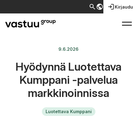
search
public
login
Kirjaudu
9.6.2026
Hyödynnä Luotettava
Kumppani -palvelua
markkinoinnissa
Luotettava Kumppani